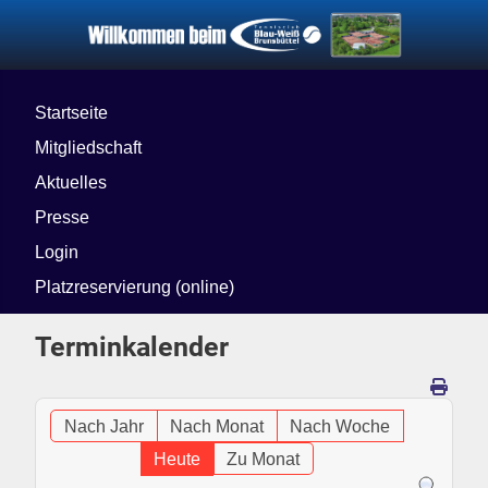
Startseite
Mitgliedschaft
Aktuelles
Presse
Login
Platzreservierung (online)
Terminkalender
Nach Jahr
Nach Monat
Nach Woche
Heute
Zu Monat