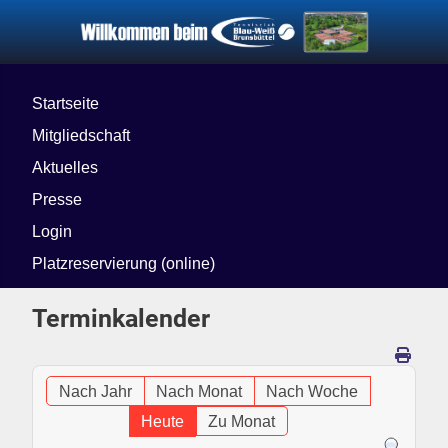
Startseite
Mitgliedschaft
Aktuelles
Presse
Login
Platzreservierung (online)
Terminkalender
Nach Jahr
Nach Monat
Nach Woche
Heute
Zu Monat